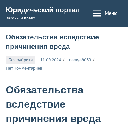
Перейти
Юридический портал
к
Меню
Законы и право
содержимому
Обязательства вследствие
причинения вреда
Без рубрики
11.09.2024
lilnastya9053
Нет комментариев
Обязательства
вследствие
причинения вреда