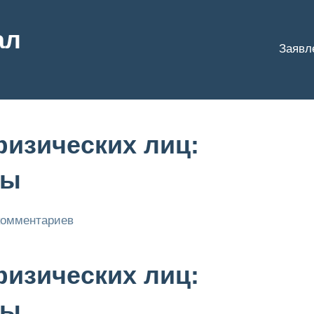
ал
Заявл
изических лиц:
сы
комментариев
изических лиц:
сы