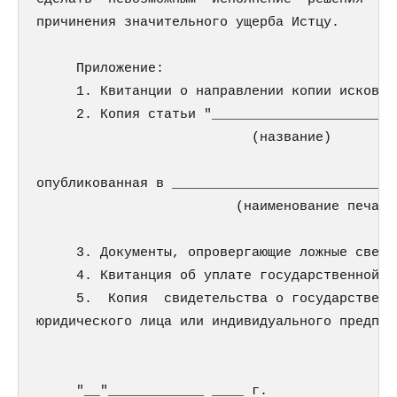
причинения значительного ущерба Истцу.

     Приложение:

     1. Квитанции о направлении копии исковог
     2. Копия статьи "______________________"
                           (название)

опубликованная в ____________________________
                         (наименование печатно
     3. Документы, опровергающие ложные сведен
     4. Квитанция об уплате государственной по
     5.  Копия  свидетельства о государственн
юридического лица или индивидуального предприн
     "__"____________ ____ г.                