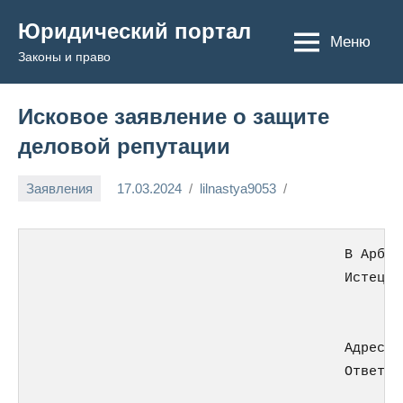
Перейти
Юридический портал
к
Меню
Законы и право
содержимому
Исковое заявление о защите
деловой репутации
Заявления
17.03.2024
lilnastya9053
                                      В Арбит
                                      Истец:_
                                            (
                                      Адрес: 
                                      Ответчи
                                             