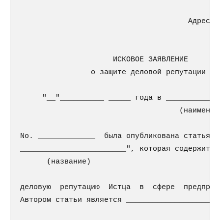
                                      Адрес: 
                     ИСКОВОЕ ЗАЯВЛЕНИЕ

                о защите деловой репутации

     "__"__________ _____ года в ____________
                                    (наименов
No. _____________  была опубликована статья "
________________________", которая содержит л
      (название)

деловую  репутацию  Истца  в  сфере  предприн
Автором статьи является _____________________
                                           (Ф.