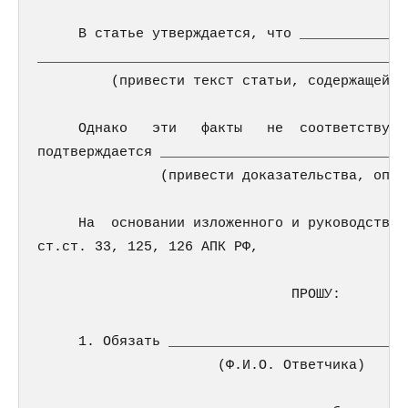
     В статье утверждается, что _____________
_____________________________________________
         (привести текст статьи, содержащей л
     Однако   эти   факты   не  соответствуют
подтверждается ______________________________
               (привести доказательства, опро
     На  основании изложенного и руководствуя
ст.ст. 33, 125, 126 АПК РФ,

                               ПРОШУ:

     1. Обязать _____________________________
                      (Ф.И.О. Ответчика)
