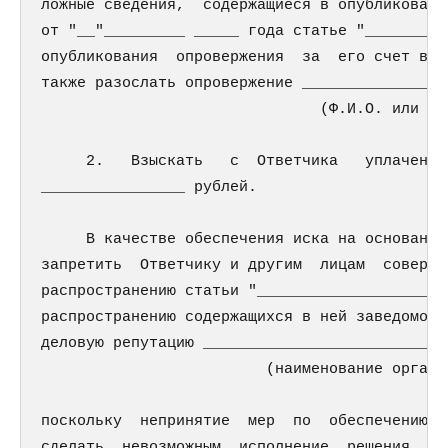
ложные сведения,  содержащиеся в опубликованн
от "__"_________ _____ года статье "_________
опубликования  опровержения  за  его счет в _
также разослать опровержение ________________
                               (Ф.И.О. или на
     2.   Взыскать   с  Ответчика   уплаченну
________________ рублей.

     В качестве обеспечения иска на основании
запретить  Ответчику и другим  лицам  соверша
распространению статьи "_____________________
распространению содержащихся в ней заведомо л
деловую репутацию ___________________________
                         (наименование органи
поскольку  непринятие  мер  по  обеспечению  
сделать  невозможным  исполнение  решения  су