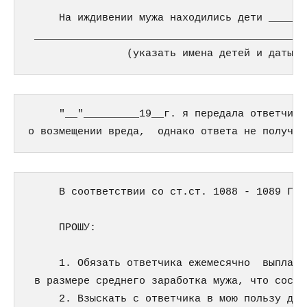
     На иждивении мужа находились дети ______
 ____________________________________________
                (указать имена детей и даты и
     "__"_________19__г. я передала ответчику
о возмещении вреда,  однако ответа не получил
     В соответствии со ст.ст. 1088 - 1089 ГК Р
     ПРОШУ:                                  
     1. Обязать ответчика ежемесячно  выплачи
 в размере среднего заработка мужа, что соста
     2. Взыскать с ответчика в мою пользу ден