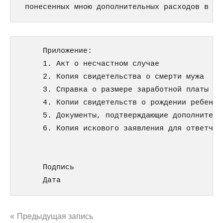
     Приложение:                             
     1. Акт о несчастном случае

     2. Копия свидетельства о смерти мужа

     3. Справка о размере заработной платы пог
     4. Копии свидетельств о рождении ребенка

     5. Документы, подтверждающие дополнительн
     6. Копия искового заявления для ответчика
     Подпись                                 
     Дата     
Навигация
Предыдущая запись