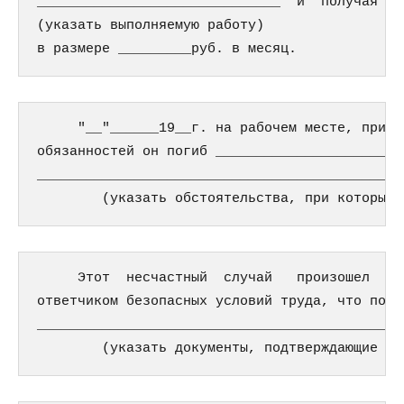
______________________________  и  получая  с
(указать выполняемую работу)

в размере _________руб. в месяц.
     "__"______19__г. на рабочем месте, при в
обязанностей он погиб _______________________
_____________________________________________
        (указать обстоятельства, при которых 
     Этот  несчастный  случай   произошел   п
ответчиком безопасных условий труда, что подт
_____________________________________________
        (указать документы, подтверждающие ви