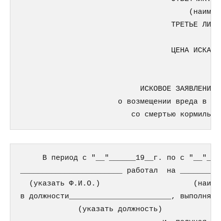
                                      (наимен
                                  ТРЕТЬЕ ЛИЦО
                                             
                                  ЦЕНА ИСКА: 
                           ИСКОВОЕ ЗАЯВЛЕНИЕ 
                      о возмещении вреда в св
     В период с "__"______19__г. по с "__"___
_______________________ работал  на _________
  (указать Ф.И.О.)                     (наиме
в должности_______________________, выполняя 
             (указать должность)  
