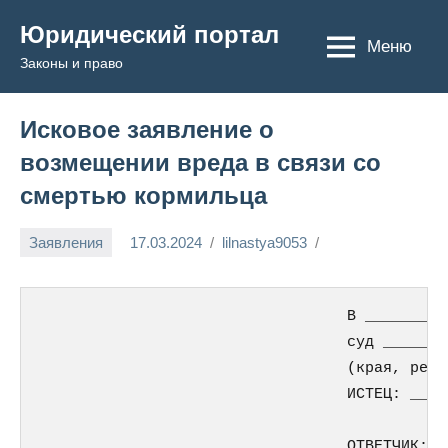
Перейти
Юридический портал
к
Меню
Законы и право
содержимому
Исковое заявление о
возмещении вреда в связи со
смертью кормильца
Заявления
17.03.2024
lilnastya9053
                                  В _________
                                  суд _______
                                  (края, респ
                                  ИСТЕЦ: ____
                                             
                                  ОТВЕТЧИК: _