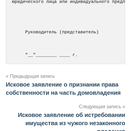
юридического лица или индивидуального предприн
     Руководитель (представитель)            
                                             
     "__"________ ____ г.
Навигация
Предыдущая запись
Исковое заявление о признании права
по
собственности на часть домовладения
записям
Следующая запись
Исковое заявление об истребовании
имущества из чужого незаконного