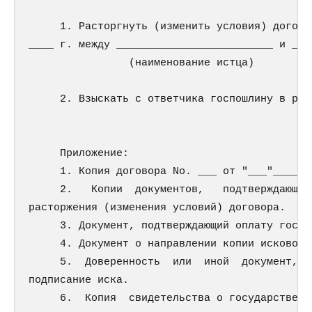
     1. Расторгнуть (изменить условия) догово
____ г. между _________________________ и ___
                (наименование истца)        (
     2. Взыскать с ответчика госпошлину в раз
     Приложение:

     1. Копия договора No. ___ от "___"_______
     2.   Копии  документов,   подтверждающих
расторжения (изменения условий) договора.

     3. Документ, подтверждающий оплату госпош
     4. Документ о направлении копии искового
     5.  Доверенность  или  иной  документ,  
подписание иска.

     6.  Копия  свидетельства о государственн