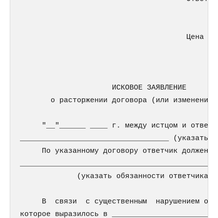
                                             
                                      Цена ис
                     ИСКОВОЕ ЗАЯВЛЕНИЕ

       о расторжении договора (или изменении е
     "__"______ ____ г. между истцом и ответч
__________________________________ (указать п
     По указанному договору ответчик должен б
_____________________________________________
             (указать обязанности ответчика по
     В  связи  с существенным  нарушением отв
которое выразилось в ________________________