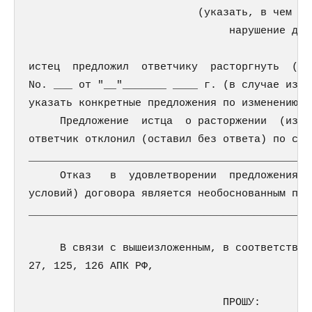
                           (указать, в чем вы
                                нарушение дог
истец  предложил  ответчику  расторгнуть  (из
No. ___ от "__"_______ ____ г. (в случае изме
указать конкретные предложения по изменению ег
     Предложение  истца  о расторжении  (изме
ответчик отклонил (оставил без ответа) по сле
_____________________________________________
     Отказ   в  удовлетворении  предложения  
условий) договора является необоснованным по 
_____________________________________________
     В связи с вышеизложенным, в соответствии
27, 125, 126 АПК РФ,

                               ПРОШУ:
