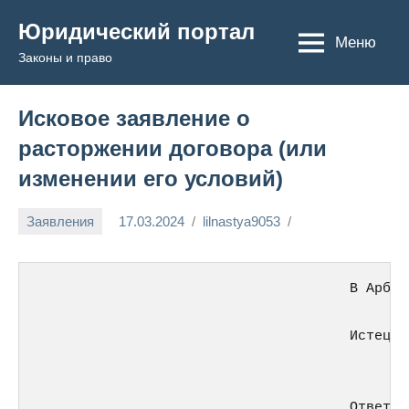
Перейти
Юридический портал
к
Меню
Законы и право
содержимому
Исковое заявление о
расторжении договора (или
изменении его условий)
Заявления
17.03.2024
lilnastya9053
                                      В Арбит
                                      Истец: 
                                             
                                      Ответчи